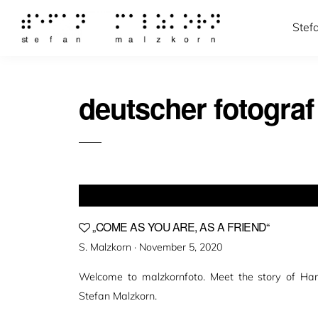
Stef
deutscher fotograf
„COME AS YOU ARE, AS A FRIEND“
Veröffentlicht
S. Malzkorn ·
November 5, 2020
am
Welcome to malzkornfoto. Meet the story of H
Stefan Malzkorn.