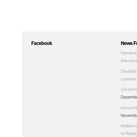
Facebook
News Fe
Remembe
Barclay
David Bo
summer
Christma
Dezembe
Konzert
Novembe
Malzkorn
to Robbi