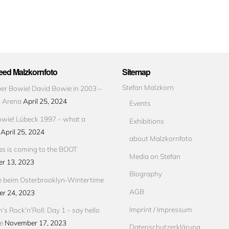
ed Malzkornfoto
Sitemap
Stefan Malzkorn
r Bowie! David Bowie in 2003 –
s Arena
April 25, 2024
Events
wie! Lübeck 1997 – what a
Exhibitions
April 25, 2024
about Malzkornfoto
s is coming to the BOOT
Media on Stefan
r 13, 2023
Biography
e beim Osterbrooklyn-Wintertime
AGB
r 24, 2023
Imprint / Impressum
’s Rock’n’Roll: Day 1 – say hello
e
November 17, 2023
Datenschutzerklärung