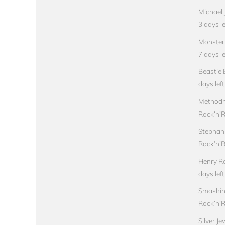
Michael 
3 days le
Monster 
7 days le
Beastie 
days left
Methodm
Rock’n’Ro
Stephan
Rock’n’Ro
Henry Ro
days left
Smashin
Rock’n’Ro
Silver J