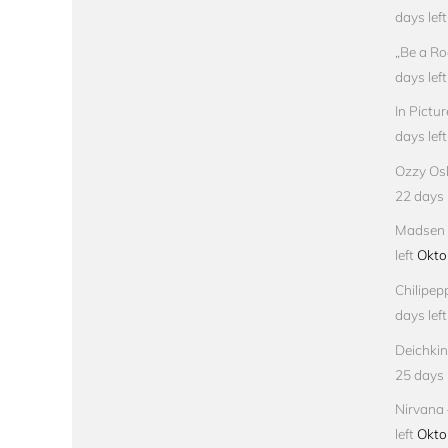
days left
„Be a Ro
days left
In Pictu
days left
Ozzy Osb
22 days l
Madsen –
left
Okto
Chilipep
days left
Deichkin
25 days l
Nirvana 
left
Okto