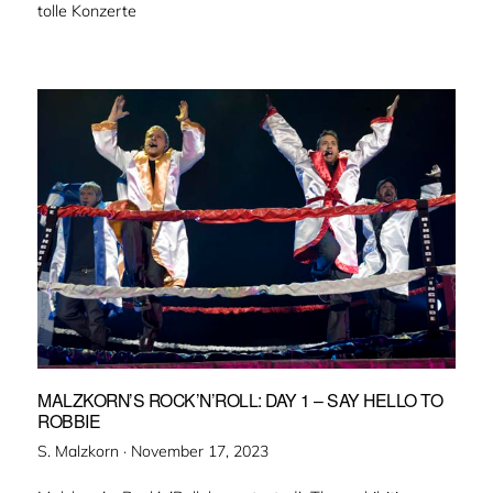
tolle Konzerte
MALZKORN’S ROCK’N’ROLL: DAY 1 – SAY HELLO TO
ROBBIE
Veröffentlicht
S. Malzkorn ·
November 17, 2023
am