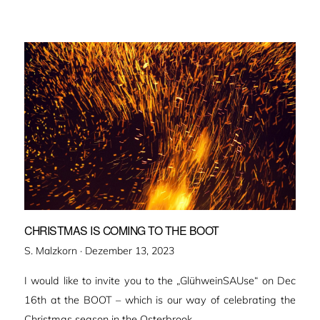
CHRISTMAS IS COMING TO THE BOOT
Veröffentlicht
S. Malzkorn ·
Dezember 13, 2023
am
I would like to invite you to the „GlühweinSAUse“ on Dec
16th at the BOOT – which is our way of celebrating the
Christmas season in the Osterbrook.