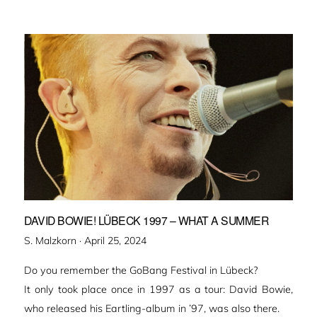
DAVID BOWIE! LÜBECK 1997 – WHAT A SUMMER
Veröffentlicht
S. Malzkorn ·
April 25, 2024
am
Do you remember the GoBang Festival in Lübeck?
It only took place once in 1997 as a tour: David Bowie,
who released his Eartling-album in ’97, was also there.