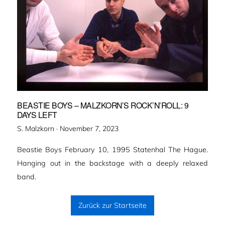
BEASTIE BOYS – MALZKORN’S ROCK’N’ROLL: 9
DAYS LEFT
Veröffentlicht
S. Malzkorn ·
November 7, 2023
am
Beastie Boys February 10, 1995 Statenhal The Hague.
Hanging out in the backstage with a deeply relaxed
band.
Zurück zur Startseite