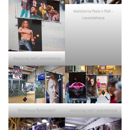
Malzkorns Rock n Roll –
Levantehaus
shopping mall Levantehaus
Brinkhuus Behlendorf
shopping mall Levantehaus