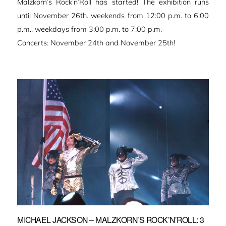
Malzkorn’s Rock’n’Roll has started! The exhibition runs
until November 26th. weekends from 12:00 p.m. to 6:00
p.m., weekdays from 3:00 p.m. to 7:00 p.m.
Concerts: November 24th and November 25th!
MICHAEL JACKSON – MALZKORN’S ROCK’N’ROLL: 3