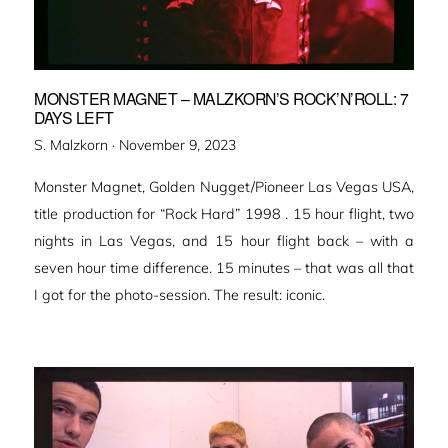
MONSTER MAGNET – MALZKORN’S ROCK’N’ROLL: 7
DAYS LEFT
Veröffentlicht
S. Malzkorn ·
November 9, 2023
am
Monster Magnet, Golden Nugget/Pioneer Las Vegas USA,
title production for “Rock Hard” 1998 . 15 hour flight, two
nights in Las Vegas, and 15 hour flight back – with a
seven hour time difference. 15 minutes – that was all that
I got for the photo-session. The result: iconic.