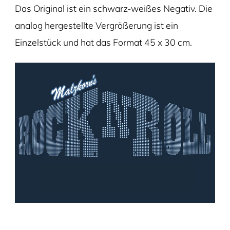
Das Original ist ein schwarz-weißes Negativ. Die
analog hergestellte Vergrößerung ist ein
Einzelstück und hat das Format 45 x 30 cm.