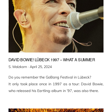
DAVID BOWIE! LÜBECK 1997 – WHAT A SUMMER
Veröffentlicht
S. Malzkorn ·
April 25, 2024
am
Do you remember the GoBang Festival in Lübeck?
It only took place once in 1997 as a tour: David Bowie,
who released his Eartling-album in ’97, was also there.