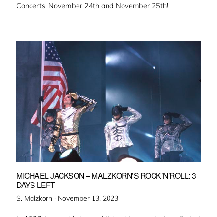
Concerts: November 24th and November 25th!
MICHAEL JACKSON – MALZKORN’S ROCK’N’ROLL: 3
DAYS LEFT
Veröffentlicht
S. Malzkorn ·
November 13, 2023
am