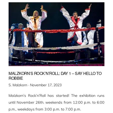
MALZKORN’S ROCK’N’ROLL: DAY 1 – SAY HELLO TO
ROBBIE
Veröffentlicht
S. Malzkorn ·
November 17, 2023
am
Malzkorn’s Rock’n’Roll has started! The exhibition runs
until November 26th. weekends from 12:00 p.m. to 6:00
p.m., weekdays from 3:00 p.m. to 7:00 p.m.