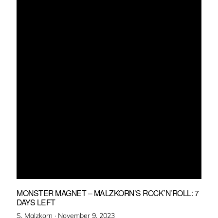
MONSTER MAGNET – MALZKORN’S ROCK’N’ROLL: 7
DAYS LEFT
Veröffentlicht
S. Malzkorn ·
November 9, 2023