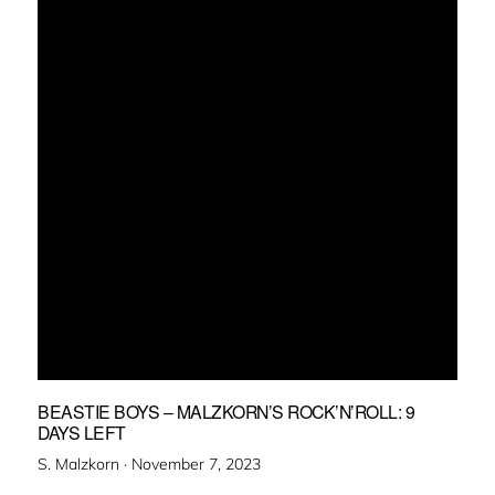
BEASTIE BOYS – MALZKORN’S ROCK’N’ROLL: 9
DAYS LEFT
Veröffentlicht
S. Malzkorn ·
November 7, 2023
am