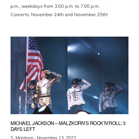
p.m., weekdays from 3:00 p.m. to 7:00 p.m.
Concerts: November 24th and November 25th!
MICHAEL JACKSON – MALZKORN’S ROCK’N’ROLL: 3
DAYS LEFT
Veröffentlicht
S. Malzkorn ·
November 13, 2023