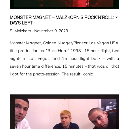
MONSTER MAGNET – MALZKORN’S ROCK’N’ROLL: 7
DAYS LEFT
Veröffentlicht
S. Malzkorn ·
November 9, 2023
am
Monster Magnet, Golden Nugget/Pioneer Las Vegas USA,
title production for “Rock Hard” 1998 . 15 hour flight, two
nights in Las Vegas, and 15 hour flight back – with a
seven hour time difference. 15 minutes – that was all that
I got for the photo-session. The result: iconic.