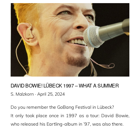
DAVID BOWIE! LÜBECK 1997 – WHAT A SUMMER
Veröffentlicht
S. Malzkorn ·
April 25, 2024
am
Do you remember the GoBang Festival in Lübeck?
It only took place once in 1997 as a tour: David Bowie,
who released his Eartling-album in ’97, was also there.