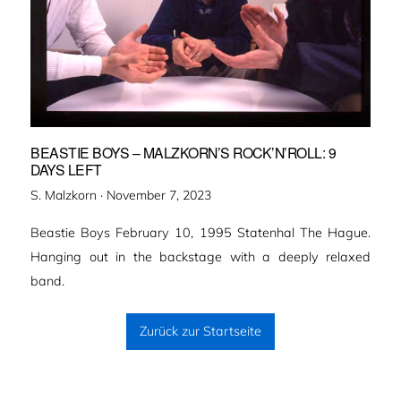
BEASTIE BOYS – MALZKORN’S ROCK’N’ROLL: 9
DAYS LEFT
Veröffentlicht
S. Malzkorn ·
November 7, 2023
am
Beastie Boys February 10, 1995 Statenhal The Hague.
Hanging out in the backstage with a deeply relaxed
band.
Zurück zur Startseite