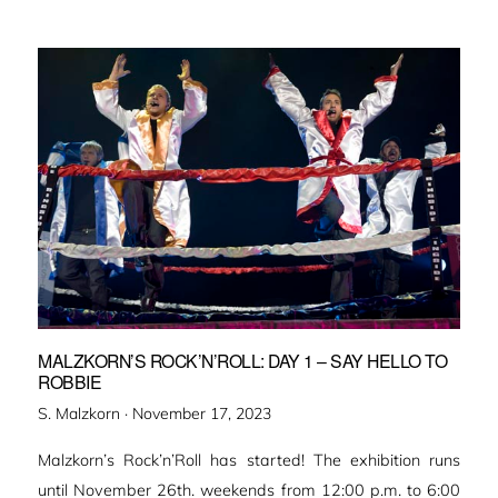
MALZKORN’S ROCK’N’ROLL: DAY 1 – SAY HELLO TO
ROBBIE
Veröffentlicht
S. Malzkorn ·
November 17, 2023
am
Malzkorn’s Rock’n’Roll has started! The exhibition runs
until November 26th. weekends from 12:00 p.m. to 6:00