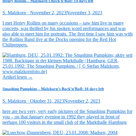
Henry Rollins – Malzkorn’s Rock’n’Roll: 14 days left
Veröffentlicht
S. Malzkorn ·
November 2, 2023
November 3, 2023
am
I met Henry Rollins on many occasions – saw him live in many
concerts, was thrilled by his spoken word performances and was
also able to meet him for portraits. The first time I saw him was with
the Rollins Band live at the Docks opening for the Red Hot
Chilipeppers.
Artikel lesen →
Smashing Pumpkins – Malzkorn’s Rock’n’Roll: 16 days left
Veröffentlicht
S. Malzkorn ·
Oktober 31, 2023
November 2, 2023
am
here are two very, very early pictures of the Smashing Pumpkins for
you – on that January evening in 1992 they played in front of
perhaps 100 visitors in the small club of the Markthalle Hamburg