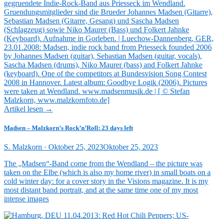
Artikel lesen →
Madsen – Malzkorn’s Rock’n’Roll: 23 days left
Veröffentlicht
S. Malzkorn ·
Oktober 25, 2023
Oktober 25, 2023
am
The „Madsen“-Band come from the Wendland – the picture was
taken on the Elbe (which is also my home river) in small boats on a
cold winter day: for a cover story in the Visions magazine. It is my
most distant band portrait, and at the same time one of my most
intense images