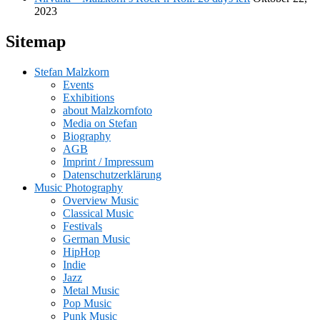
2023
Sitemap
Stefan Malzkorn
Events
Exhibitions
about Malzkornfoto
Media on Stefan
Biography
AGB
Imprint / Impressum
Datenschutzerklärung
Music Photography
Overview Music
Classical Music
Festivals
German Music
HipHop
Indie
Jazz
Metal Music
Pop Music
Punk Music