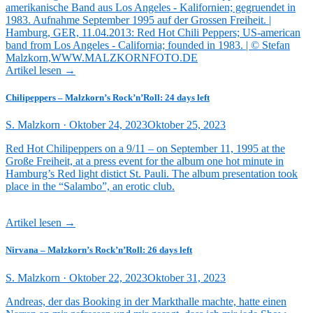
Artikel lesen →
Chilipeppers – Malzkorn’s Rock’n’Roll: 24 days left
Veröffentlicht
S. Malzkorn ·
Oktober 24, 2023
Oktober 25, 2023
am
Red Hot Chilipeppers on a 9/11 – on September 11, 1995 at the
Große Freiheit, at a press event for the album one hot minute in
Hamburg’s Red light distict St. Pauli. The album presentation took
place in the “Salambo”, an erotic club.
Artikel lesen →
Nirvana – Malzkorn’s Rock’n’Roll: 26 days left
Veröffentlicht
S. Malzkorn ·
Oktober 22, 2023
Oktober 31, 2023
am
Andreas, der das Booking in der Markthalle machte, hatte einen