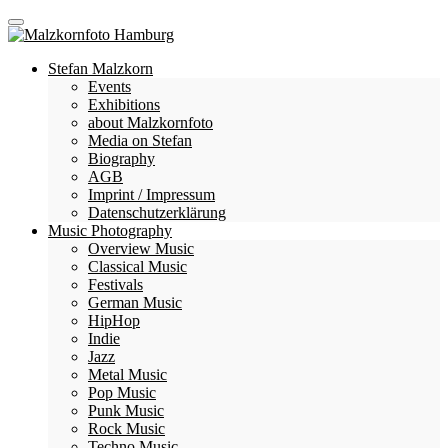
Stefan Malzkorn
Events
Exhibitions
about Malzkornfoto
Media on Stefan
Biography
AGB
Imprint / Impressum
Datenschutzerklärung
Music Photography
Overview Music
Classical Music
Festivals
German Music
HipHop
Indie
Jazz
Metal Music
Pop Music
Punk Music
Rock Music
Techno Music