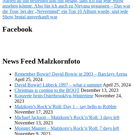
Narren an mir gefressen und mir gesagt, dass ich mir jede Show
ansehen könnte. Also bin ich auch zu Nirvana gegangen – Das war
die Tour, bei der „Nevermind“ ein Top 10 Album wurde, und jede
Show brutal ausverkauft war
Facebook
News Feed Malzkornfoto
Remember Bowie! David Bowie in 2003 – Barclays Arena
April 25, 2024
David Bowie! Lübeck 1997 – what a summer
April 25, 2024
Christmas is coming to the BOOT
Dezember 13, 2023
Konzerte beim Osterbrooklyn-Wintertime
November 24,
2023
Malzkorn’s Rock’n’Roll: Day 1 – say hello to Robbie
November 17, 2023
Michael Jackson – Malzkorn’s Rock’n’Roll: 3 days left
November 13, 2023
Monster Magnet – Malzkorn’s Rock’n’Roll: 7 days left
November 9, 2023