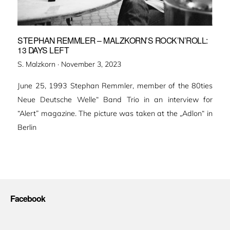
STEPHAN REMMLER – MALZKORN’S ROCK’N’ROLL:
13 DAYS LEFT
Veröffentlicht
S. Malzkorn ·
November 3, 2023
am
June 25, 1993 Stephan Remmler, member of the 80ties
Neue Deutsche Welle“ Band Trio in an interview for
“Alert” magazine. The picture was taken at the „Adlon“ in
Berlin
Facebook