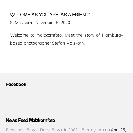
„COME AS YOU ARE, AS A FRIEND“
Veröffentlicht
S. Malzkorn ·
November 5, 2020
am
Welcome to malzkornfoto. Meet the story of Hamburg-
based photographer Stefan Malzkorn.
Facebook
News Feed Malzkornfoto
Remember Bowie! David Bowie in 2003 – Barclays Arena
April 25,