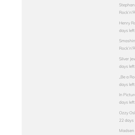
Stephan
Rock’n’Ro
Henry Ro
days left
Smashin
Rock’n’Ro
Silver J
days left
„Be a Ro
days left
In Pictu
days left
Ozzy Osb
22 days l
Madsen –