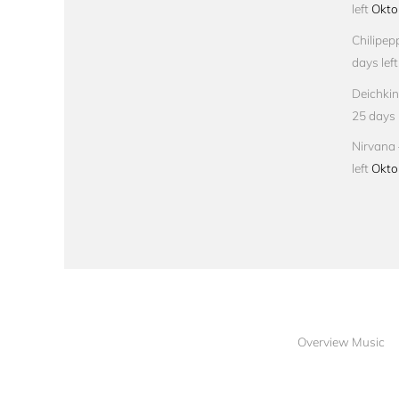
left
Okto
Chilipep
days left
Deichkin
25 days l
Nirvana 
left
Okto
Overview Music