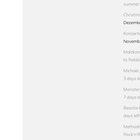
summer
Christma
Dezembe
Konzert
Novembe
Malzkorn
to Robbi
Michael 
3 days le
Monster 
7 days le
Beastie 
days left
Methodm
Rock’n’Ro