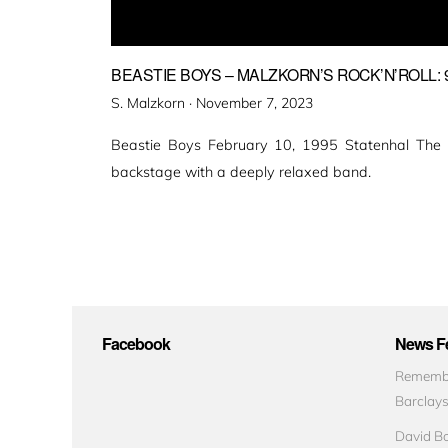
BEASTIE BOYS – MALZKORN’S ROCK’N’ROLL: 
Veröffentlicht
S. Malzkorn ·
November 7, 2023
am
Beastie Boys February 10, 1995 Statenhal The 
backstage with a deeply relaxed band.
Facebook
News Fe
Remembe
Barclay
David Bo