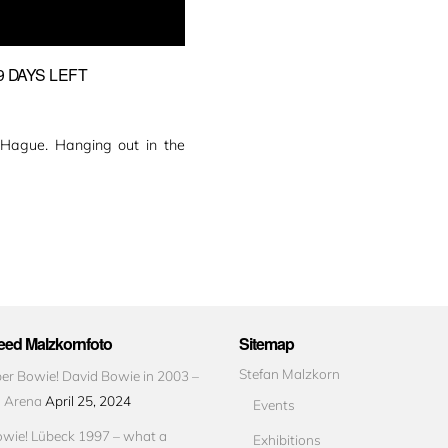
9 DAYS LEFT
Hague. Hanging out in the
ed Malzkornfoto
Sitemap
Stefan Malzkorn
r Bowie! David Bowie in 2003 –
s Arena
April 25, 2024
Events
wie! Lübeck 1997 – what a
Exhibitions