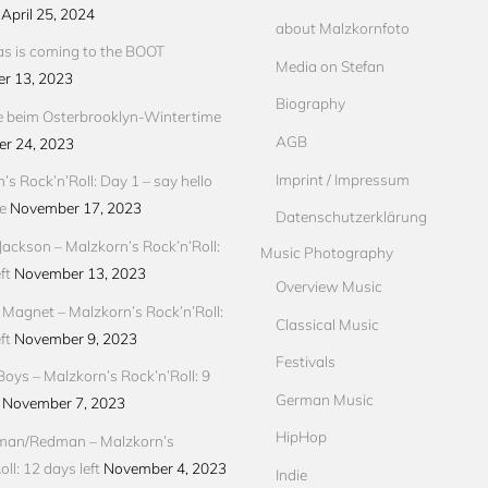
April 25, 2024
about Malzkornfoto
s is coming to the BOOT
Media on Stefan
r 13, 2023
Biography
e beim Osterbrooklyn-Wintertime
AGB
r 24, 2023
Imprint / Impressum
’s Rock’n’Roll: Day 1 – say hello
e
November 17, 2023
Datenschutzerklärung
Jackson – Malzkorn’s Rock’n’Roll:
Music Photography
ft
November 13, 2023
Overview Music
Magnet – Malzkorn’s Rock’n’Roll:
Classical Music
ft
November 9, 2023
Festivals
Boys – Malzkorn’s Rock’n’Roll: 9
German Music
November 7, 2023
HipHop
an/Redman – Malzkorn’s
ll: 12 days left
November 4, 2023
Indie