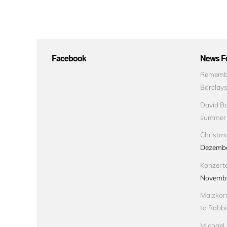
Facebook
News Fe
Remembe
Barclay
David Bo
summer
Christma
Dezembe
Konzert
Novembe
Malzkorn
to Robbi
Michael 