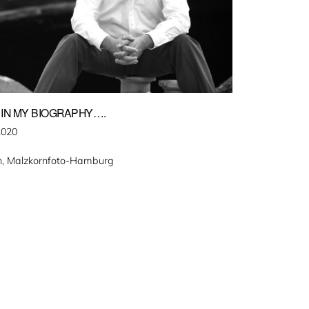
 IN MY BIOGRAPHY….
2020
rn, Malzkornfoto-Hamburg