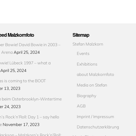
ed Malzkornfoto
Sitemap
Stefan Malzkorn
r Bowie! David Bowie in 2003 –
s Arena
April 25, 2024
Events
wie! Lübeck 1997 – what a
Exhibitions
April 25, 2024
about Malzkornfoto
s is coming to the BOOT
Media on Stefan
r 13, 2023
Biography
e beim Osterbrooklyn-Wintertime
AGB
r 24, 2023
Imprint / Impressum
’s Rock’n’Roll: Day 1 – say hello
e
November 17, 2023
Datenschutzerklärung
Jackson – Malzkorn’s Rock’n’Roll: