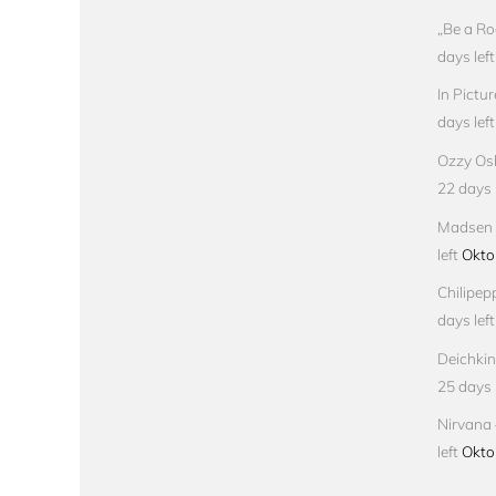
„Be a Ro
days left
In Pictu
days left
Ozzy Osb
22 days l
Madsen –
left
Okto
Chilipep
days left
Deichkin
25 days l
Nirvana 
left
Okto