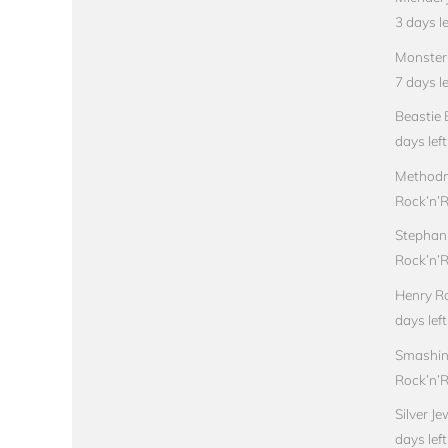
3 days le
Monster 
7 days le
Beastie 
days left
Methodm
Rock’n’Ro
Stephan
Rock’n’Ro
Henry Ro
days left
Smashin
Rock’n’Ro
Silver J
days left