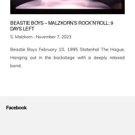
BEASTIE BOYS – MALZKORN’S ROCK’N’ROLL: 9
DAYS LEFT
Veröffentlicht
S. Malzkorn ·
November 7, 2023
am
Beastie Boys February 10, 1995 Statenhal The Hague.
Hanging out in the backstage with a deeply relaxed
band.
Facebook