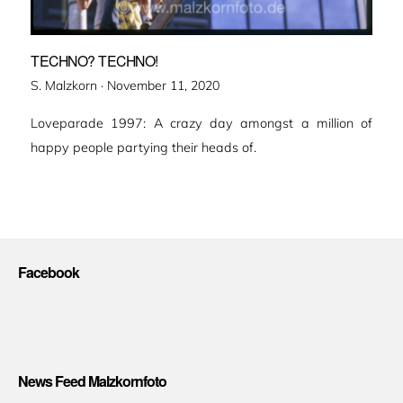
TECHNO? TECHNO!
Veröffentlicht
S. Malzkorn ·
November 11, 2020
am
Loveparade 1997: A crazy day amongst a million of
happy people partying their heads of.
Facebook
News Feed Malzkornfoto