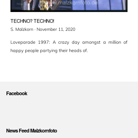
TECHNO? TECHNO!
Veröffentlicht
S. Malzkorn ·
November 11, 2020
am
Loveparade 1997: A crazy day amongst a million of
happy people partying their heads of.
Facebook
News Feed Malzkornfoto