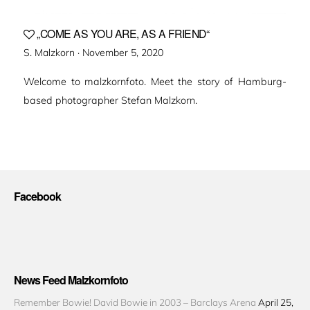
„COME AS YOU ARE, AS A FRIEND“
Veröffentlicht
S. Malzkorn ·
November 5, 2020
am
Welcome to malzkornfoto. Meet the story of Hamburg-
based photographer Stefan Malzkorn.
Facebook
News Feed Malzkornfoto
Remember Bowie! David Bowie in 2003 – Barclays Arena
April 25,