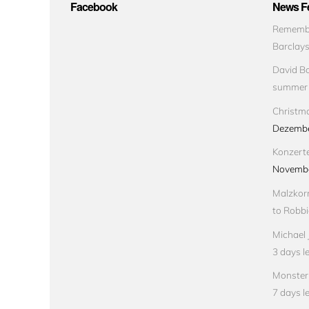
Facebook
News Fe
Remembe
Barclay
David Bo
summer
Christma
Dezembe
Konzert
Novembe
Malzkorn
to Robbi
Michael 
3 days le
Monster 
7 days le