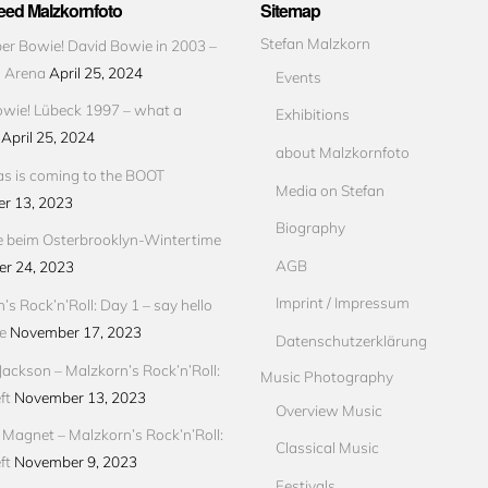
ed Malzkornfoto
Sitemap
Stefan Malzkorn
r Bowie! David Bowie in 2003 –
s Arena
April 25, 2024
Events
wie! Lübeck 1997 – what a
Exhibitions
April 25, 2024
about Malzkornfoto
s is coming to the BOOT
Media on Stefan
r 13, 2023
Biography
e beim Osterbrooklyn-Wintertime
AGB
r 24, 2023
Imprint / Impressum
’s Rock’n’Roll: Day 1 – say hello
e
November 17, 2023
Datenschutzerklärung
Jackson – Malzkorn’s Rock’n’Roll:
Music Photography
ft
November 13, 2023
Overview Music
Magnet – Malzkorn’s Rock’n’Roll:
Classical Music
ft
November 9, 2023
Festivals