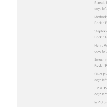
Beastie 
days left
Methodm
Rock’n’Ro
Stephan
Rock’n’Ro
Henry Ro
days left
Smashin
Rock’n’Ro
Silver J
days left
„Be a Ro
days left
In Pictu