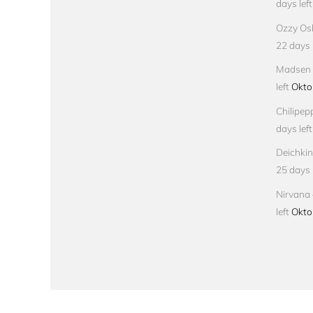
days left
Ozzy Osb
22 days l
Madsen –
left
Okto
Chilipep
days left
Deichkin
25 days l
Nirvana 
left
Okto