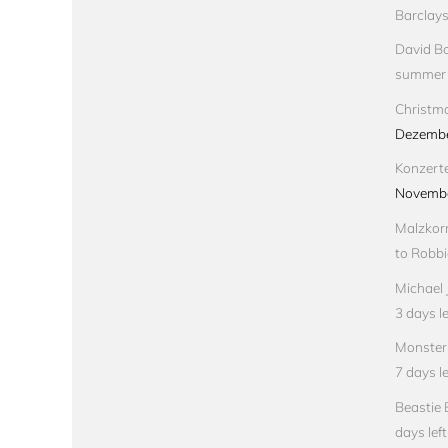
Barclay
David Bo
summer
Christma
Dezembe
Konzert
Novembe
Malzkorn
to Robbi
Michael 
3 days le
Monster 
7 days le
Beastie 
days left