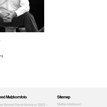
.
rg
ed Malzkornfoto
Sitemap
Stefan Malzkorn
r Bowie! David Bowie in 2003 –