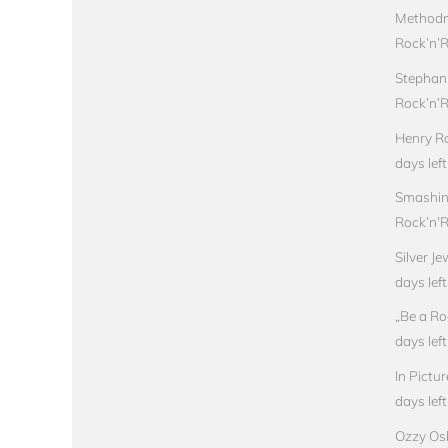
Methodm
Rock’n’Ro
Stephan
Rock’n’Ro
Henry Ro
days left
Smashin
Rock’n’Ro
Silver J
days left
„Be a Ro
days left
In Pictu
days left
Ozzy Osb