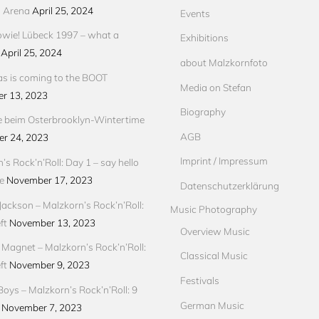
s Arena
April 25, 2024
Events
wie! Lübeck 1997 – what a
Exhibitions
April 25, 2024
about Malzkornfoto
s is coming to the BOOT
Media on Stefan
r 13, 2023
Biography
e beim Osterbrooklyn-Wintertime
AGB
r 24, 2023
Imprint / Impressum
’s Rock’n’Roll: Day 1 – say hello
e
November 17, 2023
Datenschutzerklärung
Jackson – Malzkorn’s Rock’n’Roll:
Music Photography
ft
November 13, 2023
Overview Music
Magnet – Malzkorn’s Rock’n’Roll:
Classical Music
ft
November 9, 2023
Festivals
Boys – Malzkorn’s Rock’n’Roll: 9
German Music
November 7, 2023