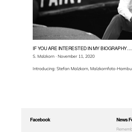
IF YOU ARE INTERESTED IN MY BIOGRAPHY…
Veröffentlicht
S. Malzkorn ·
November 11, 2020
am
Introducing: Stefan Malzkorn, Malzkornfoto-Hambu
Facebook
News Fe
Remembe