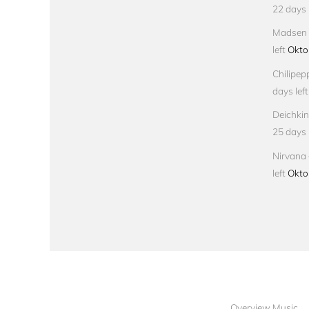
22 days l
Madsen –
left
Okto
Chilipep
days left
Deichkin
25 days l
Nirvana 
left
Okto
Overview Music