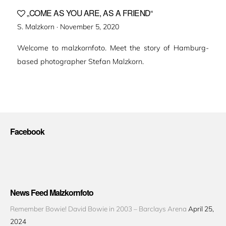
„COME AS YOU ARE, AS A FRIEND“
Veröffentlicht
S. Malzkorn ·
November 5, 2020
am
Welcome to malzkornfoto. Meet the story of Hamburg-
based photographer Stefan Malzkorn.
Facebook
News Feed Malzkornfoto
Remember Bowie! David Bowie in 2003 – Barclays Arena
April 25,
2024