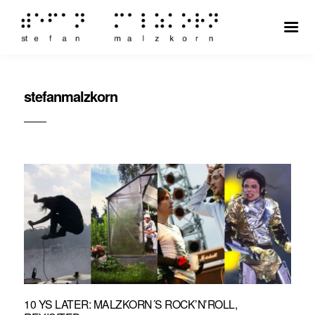
stefanmalzkorn
10 YS LATER: MALZKORN´S ROCK’N’ROLL,