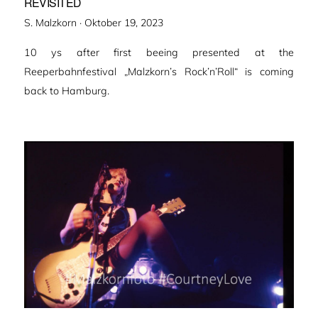
REVISITED
Veröffentlicht
S. Malzkorn ·
Oktober 19, 2023
am
10 ys after first beeing presented at the
Reeperbahnfestival „Malzkorn’s Rock’n’Roll“ is coming
back to Hamburg.