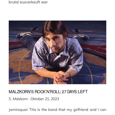
brutal ausverkauft war
MALZKORN’S ROCK’N’ROLL: 27 DAYS LEFT
Veröffentlicht
S. Malzkorn ·
Oktober 21, 2023
am
Jamiroquai: This is the band that my girlfriend and I can