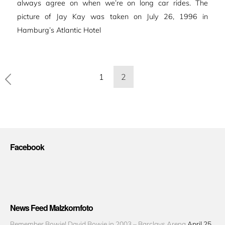
always agree on when we’re on long car rides. The
picture of Jay Kay was taken on July 26, 1996 in
Hamburg’s Atlantic Hotel
Seitennummerierung
1
2
der
Beiträge
Facebook
News Feed Malzkornfoto
Remember Bowie! David Bowie in 2003 – Barclays Arena
April 25,