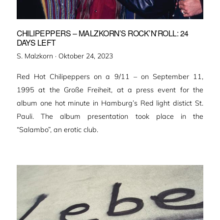
CHILIPEPPERS – MALZKORN’S ROCK’N’ROLL: 24
DAYS LEFT
Veröffentlicht
S. Malzkorn ·
Oktober 24, 2023
am
Red Hot Chilipeppers on a 9/11 – on September 11,
1995 at the Große Freiheit, at a press event for the
album one hot minute in Hamburg’s Red light distict St.
Pauli. The album presentation took place in the
“Salambo”, an erotic club.