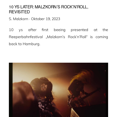
10 YS LATER: MALZKORN´S ROCK’N’ROLL,
REVISITED
Veröffentlicht
S. Malzkorn ·
Oktober 19, 2023
am
10 ys after first beeing presented at the
Reeperbahnfestival „Malzkorn’s Rock’n’Roll“ is coming
back to Hamburg.