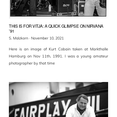
THIS IS FOR VITJA: A QUICK GLIMPSE ON NIRVANA
’91
Veröffentlicht
S. Malzkorn ·
November 10, 2021
am
Here is an image of Kurt Cobain taken at Markthalle
Hamburg on Nov 11th, 1991. I was a young amateur
photographer by that time