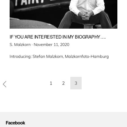
IF YOU ARE INTERESTED IN MY BIOGRAPHY….
Veröffentlicht
S. Malzkorn ·
November 11, 2020
am
Introducing: Stefan Malzkorn, Malzkornfoto-Hamburg
Seitennummerierung
1
2
3
der
Beiträge
Facebook